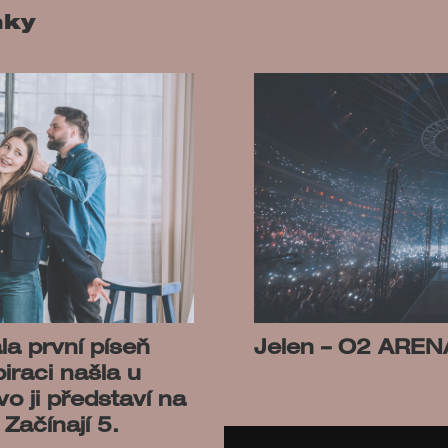
nky
la první píseň
Jelen – O2 AREN
iraci našla u
o ji představí na
Začínají 5.