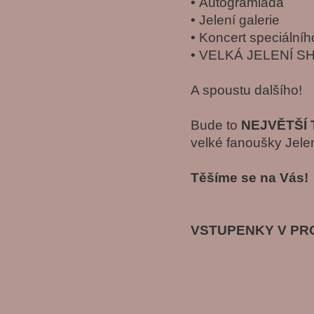
• Autogramiáda
• Jelení galerie
• Koncert speciální
• VELKÁ JELENÍ 
A spoustu dalšího!
Bude to
NEJVĚTŠÍ
velké fanoušky Jelen
Těšíme se na Vás!
VSTUPENKY V PRO