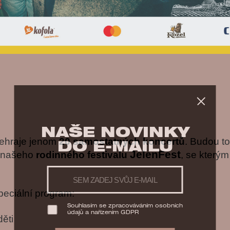
NAŠE NOVINKY
dehraje jenom
20 samostatných koncertů
. Budou t
DO E-MAILU
JelenFest
 našeho
rodinného festivalu
, se který
peciální program:
Souhlasím se zpracováváním osobních
údajů a nařízením
GDPR
děti