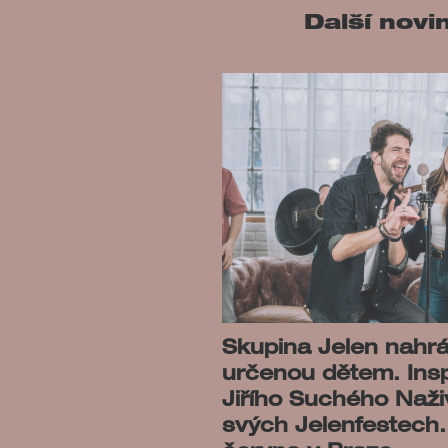
Další novi
Skupina Jelen nahrá
určenou dětem. Insp
Jiřího Suchého Naživ
svých Jelenfestech. 