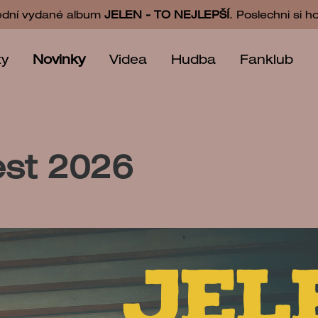
ední vydané album
JELEN - TO NEJLEPŠÍ
. Poslechni si h
ty
Novinky
Videa
Hudba
Fanklub
est 2026