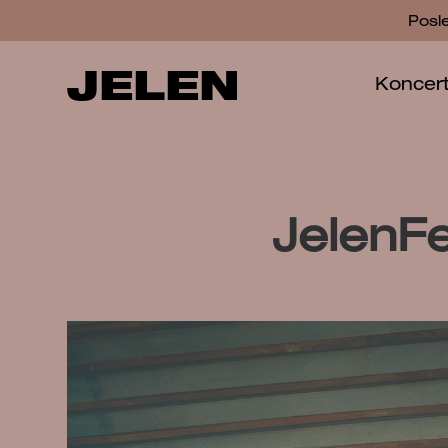
Posl
JELEN
Koncer
JelenF