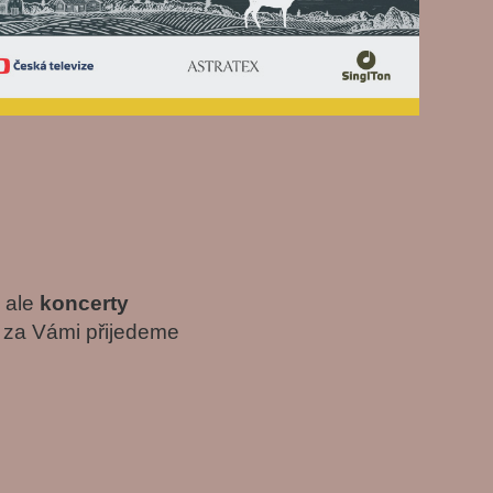
o ale
koncerty
m za Vámi přijedeme