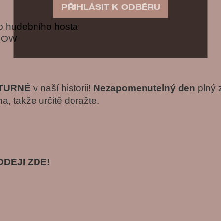
ho hudebního hosta
SHOW
 TURNÉ
v naší historii!
Nezapomenutelný den
plný 
a, takže určitě doražte.
DEJI ZDE!