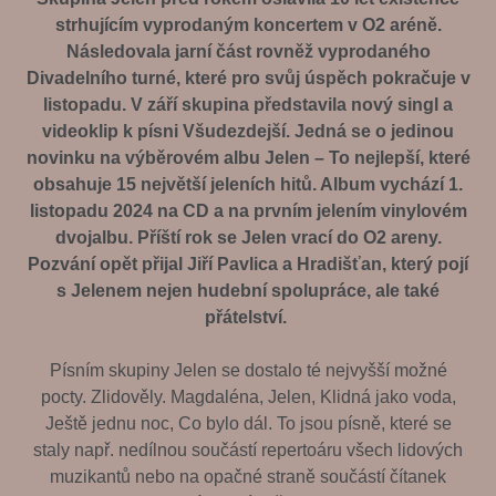
strhujícím vyprodaným koncertem v O2 aréně.
Následovala jarní část rovněž vyprodaného
Divadelního turné, které pro svůj úspěch pokračuje v
listopadu. V září skupina představila nový singl a
videoklip k písni Všudezdejší. Jedná se o jedinou
novinku na výběrovém albu Jelen – To nejlepší, které
obsahuje 15 největší jeleních hitů. Album vychází 1.
listopadu 2024 na CD a na prvním jelením vinylovém
dvojalbu. Příští rok se Jelen vrací do O2 areny.
Pozvání opět přijal Jiří Pavlica a Hradišťan, který pojí
s Jelenem nejen hudební spolupráce, ale také
přátelství.
Písním skupiny Jelen se dostalo té nejvyšší možné
pocty. Zlidověly. Magdaléna, Jelen, Klidná jako voda,
Ještě jednu noc, Co bylo dál. To jsou písně, které se
staly např. nedílnou součástí repertoáru všech lidových
muzikantů nebo na opačné straně součástí čítanek