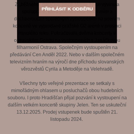
Z „běžného" natáčení písně Miluju Tě se vyvinula
spolupráce, která pokračovala emotivním a
dechberoucím společným vystoupením na jelením
koncertě ve vyprodané pražské O2 aréně v prosinci
minulého roku. Pokračovala dvěma koncerty v
ostravském Gongu na vystoupeních s Janáčkovou
filharmonií Ostrava. Společným vystoupením na
předávání Cen Anděl 2022. Nebo v dalším společném
televizním hraním na výročí dne příchodu slovanských
věrozvěstů Cyrila a Metoděje na Velehradě.
Všechny tyto veřejné prezentace se setkaly s
mimořádným ohlasem u posluchačů obou hudebních
souboru. I proto Hradišťan přijal pozvání k vystoupení na
dalším velkém koncertě skupiny Jelen. Ten se uskuteční
13.12.2025. Prodej vstupenek bude spuštěn 21.
listopadu 2024.