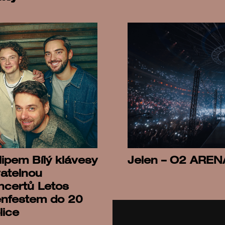
NAŠE NOVINKY
DO E-MAILU
Souhlasím se zpracováváním osobních
údajů a nařízením
GDPR
lipem Bílý klávesy
Jelen – O2 AREN
atelnou
ncertů Letos
enfestem do 20
lice