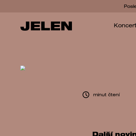
Posl
JELEN
Koncer
minut čtení
Další novi