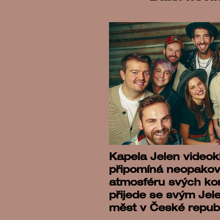
Kapela Jelen videok
připomíná neopakov
atmosféru svých ko
přijede se svým Jel
měst v České repub