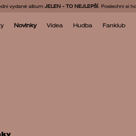
ední vydané album
JELEN - TO NEJLEPŠÍ
. Poslechni si h
ty
Novinky
Videa
Hudba
Fanklub
nky