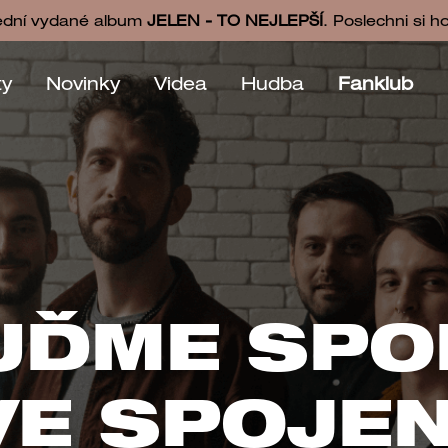
ední vydané album
JELEN - TO NEJLEPŠÍ
. Poslechni si h
ty
Novinky
Videa
Hudba
Fanklub
UĎME SPO
NAŠE NOVINKY
VE SPOJEN
DO E-MAILU