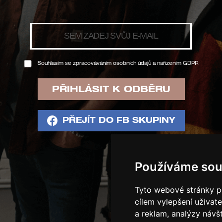
Souhlasím se zpracováváním osobních
údajů a nařízením
GDPR
Souhlasím se zpracováváním osobních údajů a nařízením
GDPR
PŘIHLÁSIT K ODBĚRU
PŘEJÍT DO FB SKUPINY
Používáme sou
Tyto webové stránky po
cílem vylepšení uživat
a reklam, analýzy návš