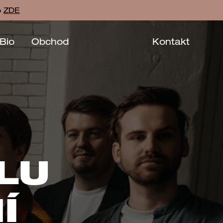
o
ZDE
Bio
Obchod
Kontakt
LU
Í