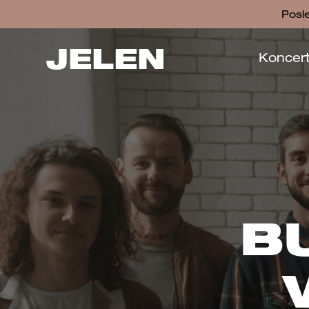
Posl
JELEN
Koncer
B